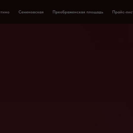
тино
Семеновская
Преображенская площадь
Прайс-лис