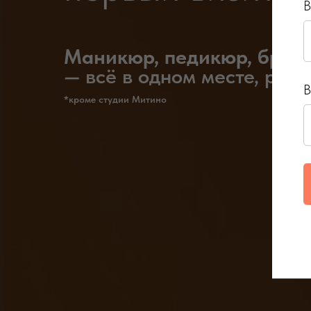
В
Маникюр, педикюр, брови
— всё в одном месте, рядо
В
*кроме студии Митино