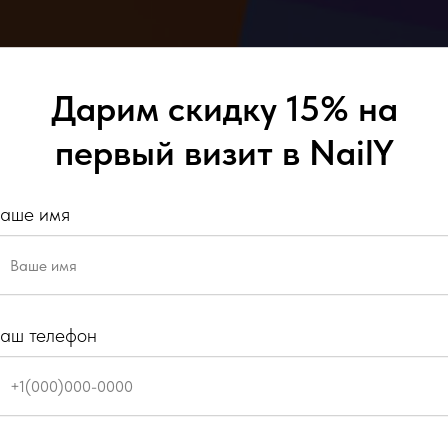
Дарим скидку 15% на
первый визит в NailY
аше имя
Оставьте
акциях и
у -15%
аш телефон
 студии на
о коду
Hello
*